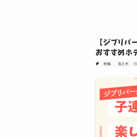
【ジブリパ
おすすめホ
特集
長久手