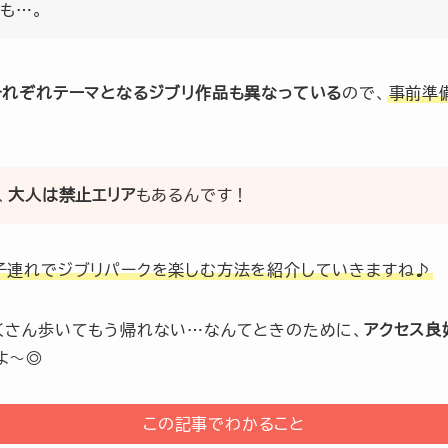
も…。
それぞれテーマとなるジブリ作品も異なっている
ので、
事前準
、
大人は禁止エリア
もあるんです！
子連れでジブリパークを楽しむ方法を紹介していきますね♪
くさん歩いてもう帰れない…なんてときのために、
アクセス良
よ〜◎
この記事でわかること