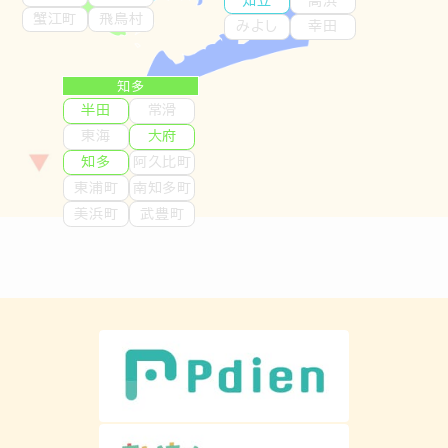
知立
高浜
蟹江町
飛鳥村
みよし
幸田
毎日更新中
知多
半田
常滑
東海
大府
知多
阿久比町
東浦町
南知多町
美浜町
武豊町