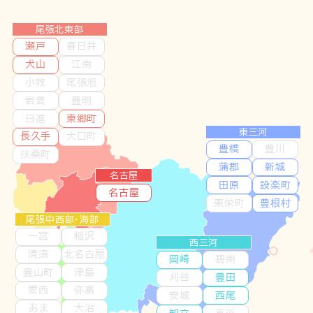
尾張北東部
瀬戸
春日井
犬山
江南
小牧
尾張旭
岩倉
豊明
日進
東郷町
東三河
長久手
大口町
豊橋
豊川
扶桑町
蒲郡
新城
名古屋
田原
設楽町
名古屋
東栄町
豊根村
尾張中西部・海部
一宮
稲沢
西三河
清須
北名古屋
岡崎
碧南
豊山町
津島
刈谷
豊田
愛西
弥富
安城
西尾
あま
大治