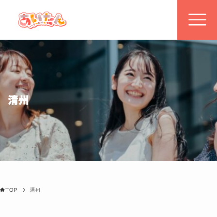
TOP
あいたんとは
清州
グルメ・観光・イベントを
地図から探す
キーワードで探す
TOP
清州
特集