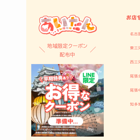
お店
名古
地域限定クーポン
東三
配布中
西三
尾張
尾張
知多