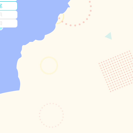
尾
浜
田