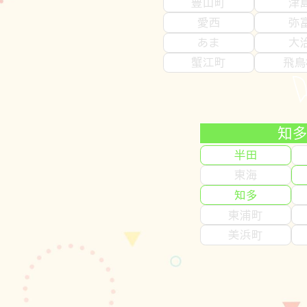
豊山町
津
愛西
弥
あま
大
蟹江町
飛鳥
知
半田
東海
知多
東浦町
美浜町