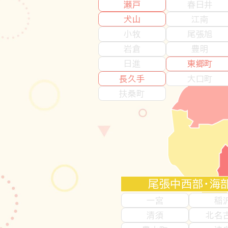
瀬戸
春日井
犬山
江南
小牧
尾張旭
岩倉
豊明
日進
東郷町
長久手
大口町
扶桑町
尾張中西部・海
一宮
稲
清須
北名