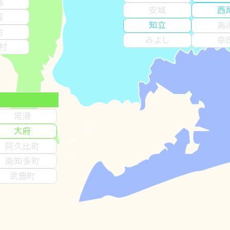
島
安城
西
富
知立
高
治
みよし
幸
村
多
常滑
大府
阿久比町
南知多町
武豊町