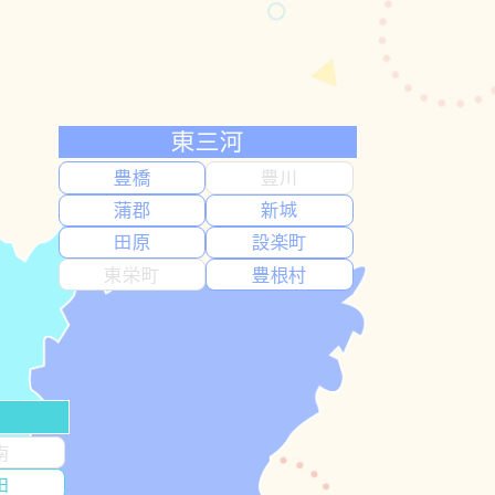
東三河
豊橋
豊川
蒲郡
新城
田原
設楽町
東栄町
豊根村
南
田