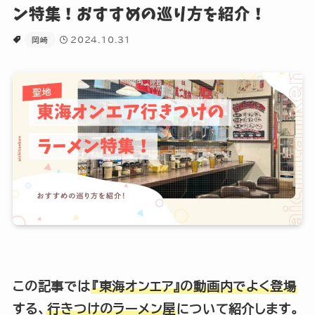
ン特集！おすすめの巡り方を紹介！
運営会社
2024.10.31
岡崎
プライバシーポリシー
飲食店の方へ
広告協賛・タイアップご希望の方へ
お問い合わせ
地域限定クーポン
配布中！
この記事では
『東海オンエア』の動画内でよく登場
する、
行きつけのラーメン屋
について紹介します。